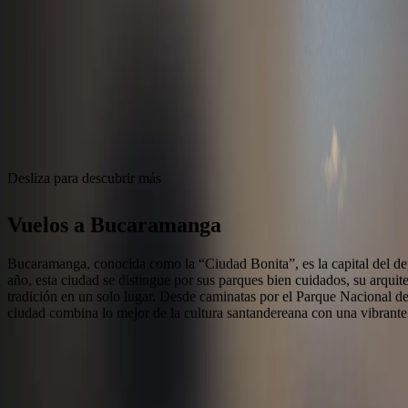
Servicios
Nosotros
Web Check-in
Desliza para descubrir más
Vuelos a
Bucaramanga
Bucaramanga, conocida como la “Ciudad Bonita”, es la capital del de
año, esta ciudad se distingue por sus parques bien cuidados, su arqu
tradición en un solo lugar. Desde caminatas por el Parque Nacional de
ciudad combina lo mejor de la cultura santandereana con una vibrante o