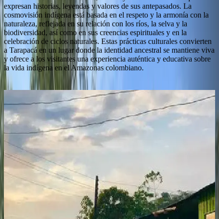
expresan historias, leyendas y valores de sus antepasados. La
cosmovisión indígena está basada en el respeto y la armonía con la
naturaleza, reflejada en su relación con los ríos, la selva y la
biodiversidad, así como en sus creencias espirituales y en la
celebración de ciclos naturales. Estas prácticas culturales convierten
a Tarapacá en un lugar donde la identidad ancestral se mantiene viva
y ofrece a los visitantes una experiencia auténtica y educativa sobre
la vida indígena en el Amazonas colombiano.
Vuela a Tarapacá desde Leticia
Desliza para descubrir más
Vuelos los
Martes y Viernes
Trayecto
Aeropuerto
Aeropuerto Internacional General Alfredo Vásquez Cobo (LET)
(
Leticia
)