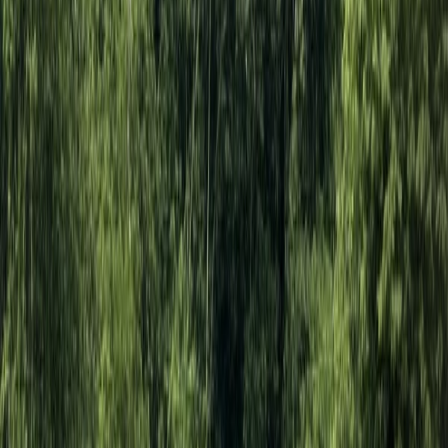
Más soluciones
Carga
Charter
Club SATENA
Negocios
satena.gov
Tarifas
Siguenos en
@aerolineasatena