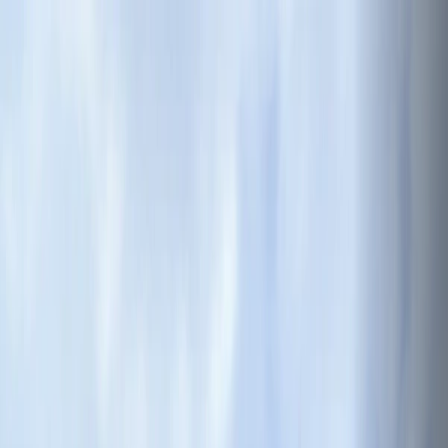
Destinos
Reserva
Servicios
Nosotros
Web Check-in
EN
Web Check-in
EN
Destinos
Reserva