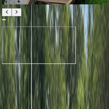
Aeropuerto de Tarapacá (TCD)
(
Tarapacá
)
Desliza para descubrir más
Volver arriba
Contacto