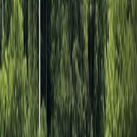
WhatsApp
Ventas: (+57) 323 322 00 06
Contactos regionales
Servicios web
Autogestión
Centro de ayuda
Condiciones tarifarias
Contrato de
carga
Contrato de transporte
Derecho de retracto
PQRSD
Tratamiento
de datos personales
Web Check-In