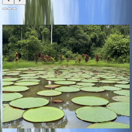
Desliza para descubrir más
Qué hacer en Tarapacá
Senderismo en la selva
:
Explora la selva tropical
acompañado de guías locales expertos que te enseñarán sobre
la flora y fauna del Amazonas. Durante las caminatas podrás
observar aves exóticas, insectos, reptiles y mamíferos, además
de aprender sobre plantas medicinales utilizadas por las
comunidades indígenas y conocer la importancia de la
conservación de estos ecosistemas únicos. Cada sendero
ofrece paisajes impresionantes, ríos cristalinos y la
oportunidad de conectarte con la naturaleza de manera
profunda y segura.
Observación de fauna
:
Tarapacá es un lugar ideal para
avistar especies emblemáticas de la Amazonía, como monos
aulladores, perezosos, tucanes y caimanes. Las expediciones
guiadas permiten disfrutar de encuentros cercanos con la
biodiversidad local mientras se respeta el hábitat natural de
cada especie, ofreciendo experiencias únicas para amantes de
Desliza para descubrir más
la naturaleza y la fotografía de vida silvestre.