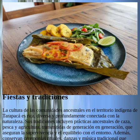
Sabores de Tarapacá
La gastronomía local está profundamente influenciada por los
ingredientes de la selva y las tradiciones indígenas, ofreciendo
sabores únicos que reflejan la cultura amazónica. Platos típicos
incluyen:
Tacacho con cecina
:
Plátano verde machacado y sazonado,
acompañado con carne seca curada, un alimento tradicional
que combina textura y sabor y es representativo de la región
amazónica.
Pirarucú
:
Pescado emblemático de la zona, preparado de
diversas formas, siendo muy común el chicharrón, que
consiste en trozos empanados y fritos hasta quedar dorados y
crujientes, conservando la jugosidad interna y el sabor
característico del Amazonas.
Fiestas y tradiciones
Desliza para descubrir más
La cultura de las comunidades ancestrales en el territorio indígena de
Tarapacá es rica, diversa y profundamente conectada con la
naturaleza. Sus tradiciones incluyen prácticas ancestrales de caza,
pesca y agricultura, transmitidas de generación en generación, que
aseguran la supervivencia y el equilibrio con el entorno. Además,
conservan ceremonias rituales, danzas y música tradicional que